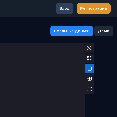
Вход
Регистрация
Реальные деньги
Демо