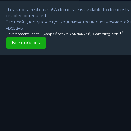
This is not a real casino! A demo site is available to demonst
disabled or reduced.
Этот сайт доступен с целью демонстрации возможностей 
урезаны.
Development Team - (Разработано компанией)
Gambling-Soft
Все шаблоны
ПРОМО
Первый депозит
Приветственный пакет
VIP кешбек казино