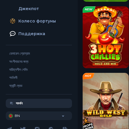
Джекпот
Колесо фортуны
Поддержка
রেফারেল প্রোগ্রাম
অংশীদারদের জন্য
দায়িত্বশীল গেমিং
শর্তাবলী
অ্যান্টি-ফ্রড
সমর্থন
BN