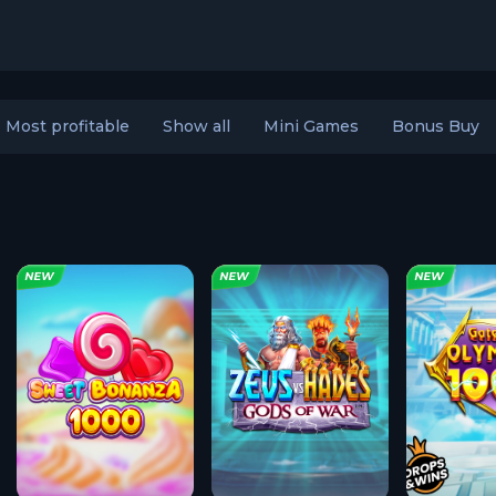
Most profitable
Show all
Mini Games
Bonus Buy