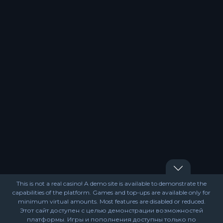
This is not a real casino! A demo site is available to demonstrate the
capabilities of the platform. Games and top-ups are available only for
minimum virtual amounts. Most features are disabled or reduced.
Этот сайт доступен с целью демонстрации возможностей
платформы. Игры и пополнения доступны только по