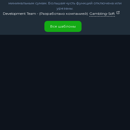
минимальным сумам. Большая чусть функций отключена или
урезаны.
Development Team - (Разработано компанией)
Gambling-Soft
Все шаблоны
Alle Spiele
Turniere
Sport
Menü
AKTION
SPIELE
Erste Einzahlung
Beliebt
Willkommenspaket
Neu
VIP-Casino-Cashback
Am meisten gewinnbringend
Zeige alles
Minispiele
Bonuskauf
INFORMATIONEN
PARTNER
Unterstützung
Für Partner
Kontakte
Empfehlungsprogramm