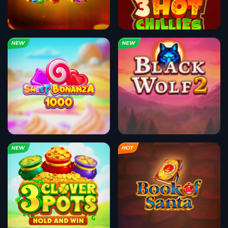
Jackpot
Glücksrad
Unterstützung
Empfehlungsprogramm
Für Partner
Verantwortungsvolles Spielen
Allgemeine
Geschäftsbedingungen
Betrugsbekämpfung
Support
DE