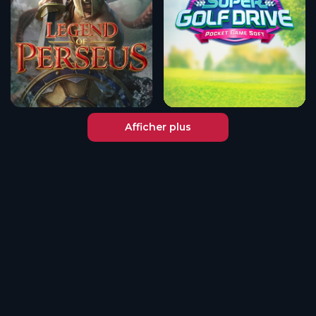
Afficher plus