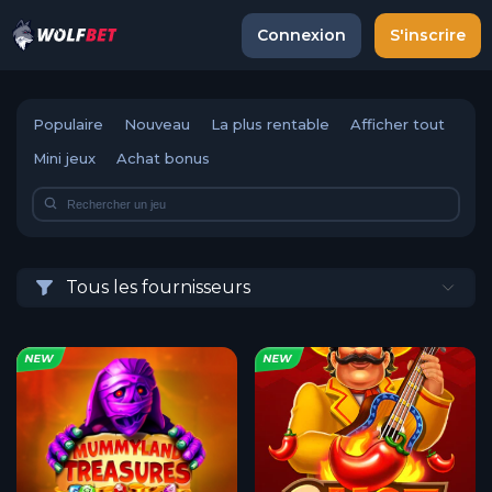
Connexion
S'inscrire
Casino
Populaire
Nouveau
La plus rentable
Afficher tout
Mini jeux
Achat bonus
Sport
Poker
Tous les fournisseurs
VIP
Bonus
Favoris
Dernier
Tournois