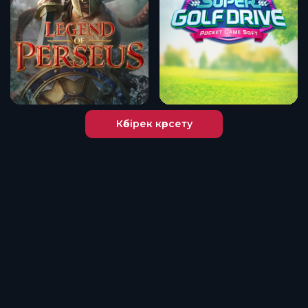
Көбірек көрсету