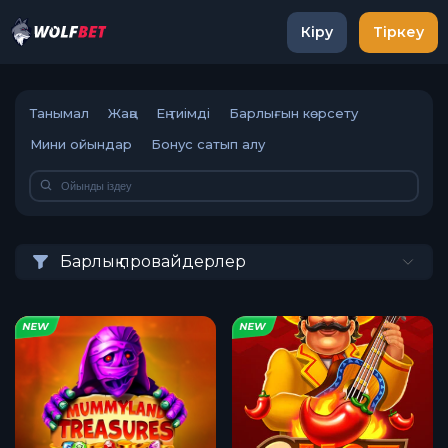
Кіру
Тіркеу
Казино
Танымал
Жаңа
Ең тиімді
Барлығын көрсету
Мини ойындар
Бонус сатып алу
Спорт
Покер
Барлық провайдерлер
VIP
Бонустар
Таңдаулы
Соңғы
Турнирлер