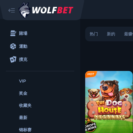
賭場
热门
新的
最赚
運動
撲克
VIP
奖金
收藏夹
最新
锦标赛